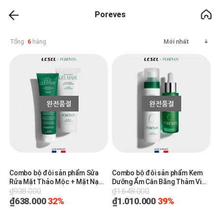
Poreves
Tổng
6
hàng
Mới nhất
Combo bộ đôi sản phẩm Sửa
Combo bộ đôi sản phẩm Kem
Rửa Mặt Thảo Mộc + Mặt Nạ
Dưỡng Ẩm Cân Bằng Thảm Vi
₫938.000
₫1.648.000
Tái Tạo Bề Mặt Làm Dịu Da
Sinh + Tinh Chất Tiền Lợi Khuẩn
Poreves
Poreves
₫638.000
32%
₫1.010.000
39%