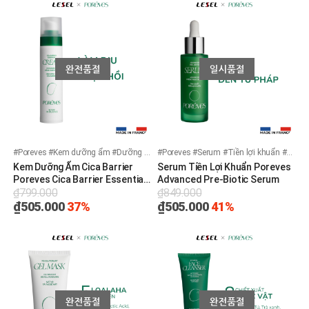
#Poreves #Kem dưỡng ẩm #Dưỡng ẩm hằng ngày #Làm mềm #Khóa ẩm
#Poreves #Serum #Tiền lợi khuẩn #Tinh chất
Kem Dưỡng Ẩm Cica Barrier
Serum Tiền Lợi Khuẩn Poreves
Poreves Cica Barrier Essential
Advanced Pre-Biotic Serum
₫799.000
₫849.000
Cream
₫505.000
37%
₫505.000
41%