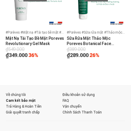
#Porêves #Mặt nạ #Tái tạo bề mặt #Dạng gel #Dịu da
#Porêves #Sữa rửa mặt #Thảo mộc #Mỹ phẩm thuần chay #Mỹ phẩm Việt Nam
Mặt Nạ Tái Tạo Bề Mặt Poreves
Sữa Rửa Mặt Thảo Mộc
Revolutionary Gel Mask
Poreves Botanical Face
₫549.000
₫389.000
Cleanser
₫349.000
36%
₫289.000
26%
Về chúng tôi
Điều khoản sử dụng
Cam kết bảo mật
FAQ
Trả Hàng & Hoàn Tiền
Vận chuyển
Giải quyết tranh chấp
Chính Sách Thanh Toán