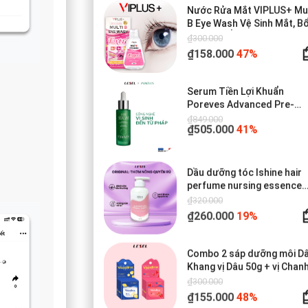
Nước Rửa Mắt VIPLUS+ Mul
B Eye Wash Vệ Sinh Mắt, B
Sung Độ Ẩm Cho Đôi Mắt
₫300.000
Khoẻ Đẹp 300ml
₫158.000
47%
Serum Tiền Lợi Khuẩn
Poreves Advanced Pre-
Biotic Serum
₫849.000
₫505.000
41%
Dầu dưỡng tóc Ishine hair
perfume nursing essence
300ml
₫320.000
₫260.000
19%
Combo 2 sáp dưỡng môi D
Khang vị Dâu 50g + vị Chan
50g
₫300.000
₫155.000
48%