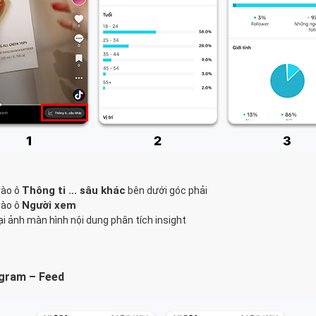
Thông ti ... sâu khác
vào ô
bên dưới góc phải
Người xem
vào ô
ại ảnh màn hình nội dung phân tích insight
agram – Feed