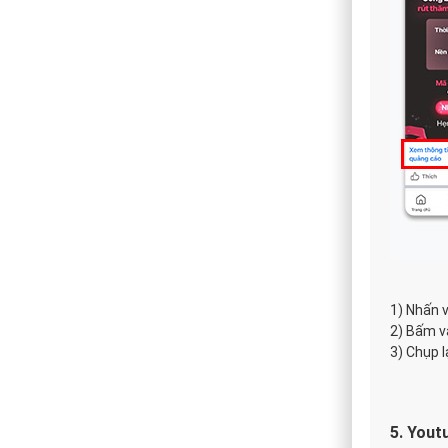
1) Nhấn 
2) Bấm v
3) Chụp l
5. Yout