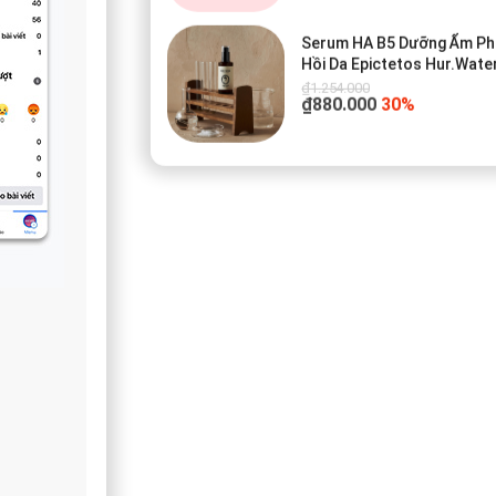
Serum HA B5 Dưỡng Ẩm P
Hồi Da Epictetos Hur.Wate
Repair Serum
₫1.254.000
₫880.000
30%