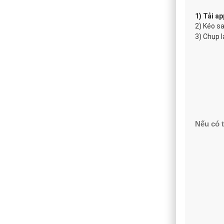
1) Tải a
2) Kéo s
3) Chụp l
Nếu có t