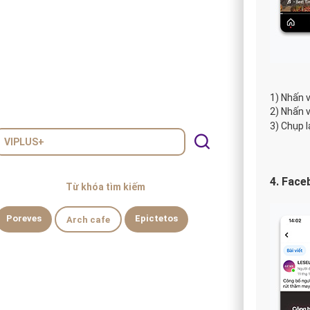
1) Nhấn 
2) Nhấn 
3) Chụp l
4. Face
Từ khóa tìm kiếm
Poreves
Epictetos
Arch cafe