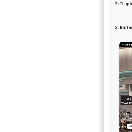
2) Chụp l
3. Inst