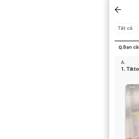
Tất cả
Bạn cầ
Q.
A.
1. Tikt